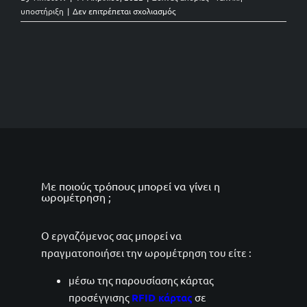
στο
υποστήριξη
|
Δεν επιτρέπεται σχολιασμός
Τι
περιλαμβάνεται
2102209558
στην
άδεια
χρήσης
sales@timetowork.gr
του
cloud
λογισμικού
TimeToWork;
Με ποιούς τρόπους μπορεί να γίνει η
ωρομέτρηση ;
Ο εργαζόμενος σας μπορεί να
πραγματοποιήσει την ωρομέτρηση του είτε :
μέσω της παρουσίασης κάρτας
προσέγγισης
RFID κάρτας
σε