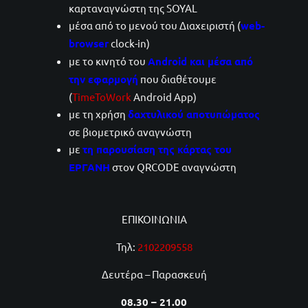
καρταναγνώστη της SOYAL
μέσα από το μενού του Διαχειριστή (
web-
browser
clock-in)
με το κινητό του
Android και μέσα από
την εφαρμογή
που διαθέτουμε
(
TimeToWork
Android App)
με τη χρήση
δαχτυλικού αποτυπώματος
σε βιομετρικό αναγνώστη
με
τη παρουσίαση της κάρτας του
ΕΡΓΑΝΗ
στον QRCODE αναγνώστη
ΕΠΙΚΟΙΝΩΝΙΑ
Τηλ:
2102209558
Δευτέρα – Παρασκευή
08.30 – 21.00