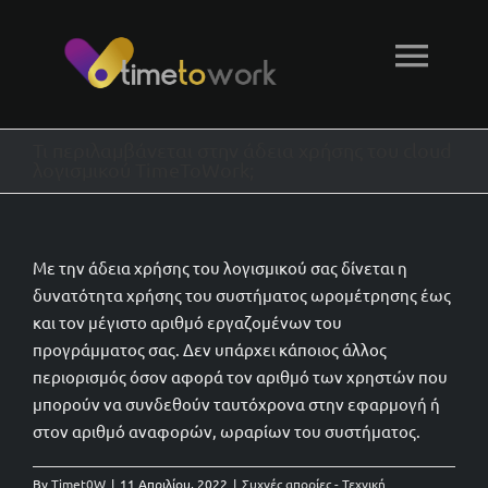
Μετάβαση
στο
Togg
περιεχόμενο
Navi
Αρχική
Τι περιλαμβάνεται στην άδεια χρήσης του cloud
λογισμικού TimeToWork;
Δυνατότητες
Με την άδεια χρήσης του λογισμικού σας δίνεται η
Τεχνική υποστήριξη
δυνατότητα χρήσης του συστήματος ωρομέτρησης έως
και τον μέγιστο αριθμό εργαζομένων του
προγράμματος σας. Δεν υπάρχει κάποιος άλλος
Φόρμα επικοινωνίας
περιορισμός όσον αφορά τον αριθμό των χρηστών που
μπορούν να συνδεθούν ταυτόχρονα στην εφαρμογή ή
στον αριθμό αναφορών, ωραρίων του συστήματος.
By
Timet0W
|
11 Απριλίου, 2022
|
Συχνές απορίες - Τεχνική