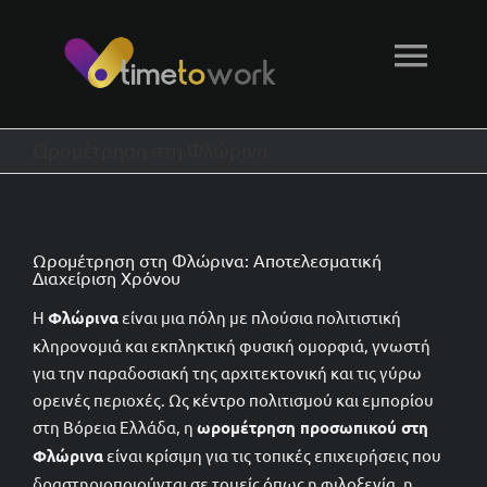
Μετάβαση
στο
Togg
περιεχόμενο
Navi
Αρχική
Ωρομέτρηση στη Φλώρινα
Δυνατότητες
Ωρομέτρηση στη Φλώρινα: Αποτελεσματική
Διαχείριση Χρόνου
Τεχνική υποστήριξη
Η
Φλώρινα
είναι μια πόλη με πλούσια πολιτιστική
κληρονομιά και εκπληκτική φυσική ομορφιά, γνωστή
Φόρμα επικοινωνίας
για την παραδοσιακή της αρχιτεκτονική και τις γύρω
ορεινές περιοχές. Ως κέντρο πολιτισμού και εμπορίου
στη Βόρεια Ελλάδα, η
ωρομέτρηση προσωπικού στη
Φλώρινα
είναι κρίσιμη για τις τοπικές επιχειρήσεις που
δραστηριοποιούνται σε τομείς όπως η φιλοξενία, η