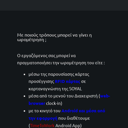
Με ποιούς τρόπους μπορεί να γίνει η
ωρομέτρηση ;
Ο εργαζόμενος σας μπορεί να
πραγματοποιήσει την ωρομέτρηση του είτε :
μέσω της παρουσίασης κάρτας
προσέγγισης
RFID κάρτας
σε
καρταναγνώστη της SOYAL
μέσα από το μενού του Διαχειριστή (
web-
browser
clock-in)
με το κινητό του
Android και μέσα από
την εφαρμογή
που διαθέτουμε
(
TimeToWork
Android App)