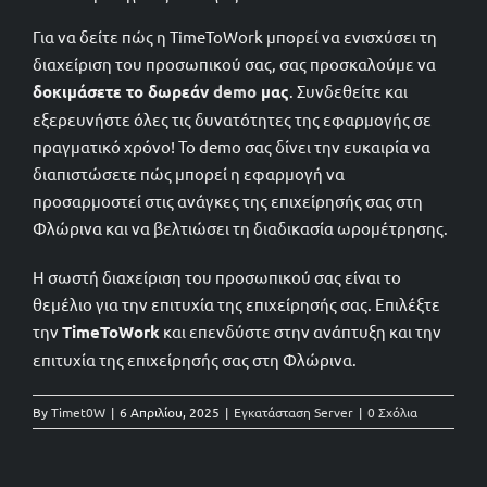
Για να δείτε πώς η TimeToWork μπορεί να ενισχύσει τη
διαχείριση του προσωπικού σας, σας προσκαλούμε να
δοκιμάσετε το δωρεάν
demo
μας
. Συνδεθείτε και
εξερευνήστε όλες τις δυνατότητες της εφαρμογής σε
πραγματικό χρόνο! Το demo σας δίνει την ευκαιρία να
διαπιστώσετε πώς μπορεί η εφαρμογή να
προσαρμοστεί στις ανάγκες της επιχείρησής σας στη
Φλώρινα και να βελτιώσει τη διαδικασία ωρομέτρησης.
Η σωστή διαχείριση του προσωπικού σας είναι το
θεμέλιο για την επιτυχία της επιχείρησής σας. Επιλέξτε
την
TimeToWork
και επενδύστε στην ανάπτυξη και την
επιτυχία της επιχείρησής σας στη Φλώρινα.
By
Timet0W
|
6 Απριλίου, 2025
|
Εγκατάσταση Server
|
0 Σχόλια