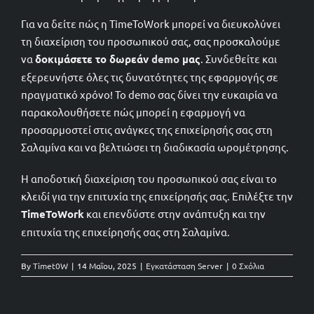
Για να δείτε πώς η TimeToWork μπορεί να διευκολύνει
τη διαχείριση του προσωπικού σας, σας προσκαλούμε
να
δοκιμάσετε το δωρεάν
demo
μας
. Συνδεθείτε και
εξερευνήστε όλες τις δυνατότητες της εφαρμογής σε
πραγματικό χρόνο! Το demo σας δίνει την ευκαιρία να
παρακολουθήσετε πώς μπορεί η εφαρμογή να
προσαρμοστεί στις ανάγκες της επιχείρησής σας στη
Σαλαμίνα και να βελτιώσει τη διαδικασία ωρομέτρησης.
Η αποδοτική διαχείριση του προσωπικού σας είναι το
κλειδί για την επιτυχία της επιχείρησής σας. Επιλέξτε την
TimeToWork
και επενδύστε στην ανάπτυξη και την
επιτυχία της επιχείρησής σας στη Σαλαμίνα.
By
Timet0W
|
14 Μαΐου, 2025
|
Εγκατάσταση Server
|
0 Σχόλια