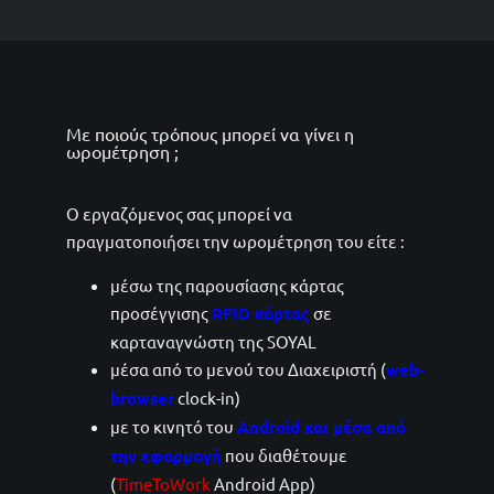
Με ποιούς τρόπους μπορεί να γίνει η
ωρομέτρηση ;
Ο εργαζόμενος σας μπορεί να
πραγματοποιήσει την ωρομέτρηση του είτε :
μέσω της παρουσίασης κάρτας
προσέγγισης
RFID κάρτας
σε
καρταναγνώστη της SOYAL
μέσα από το μενού του Διαχειριστή (
web-
browser
clock-in)
με το κινητό του
Android και μέσα από
την εφαρμογή
που διαθέτουμε
(
TimeToWork
Android App)