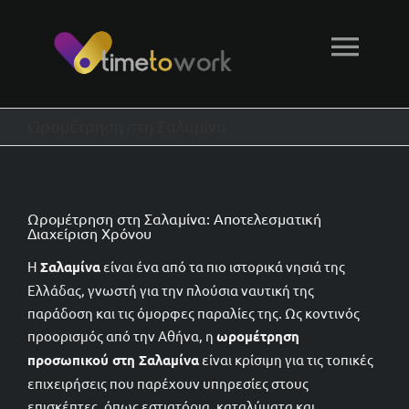
Μετάβαση
στο
Togg
περιεχόμενο
Navi
Αρχική
Ωρομέτρηση στη Σαλαμίνα
Δυνατότητες
Ωρομέτρηση στη Σαλαμίνα: Αποτελεσματική
Διαχείριση Χρόνου
Τεχνική υποστήριξη
Η
Σαλαμίνα
είναι ένα από τα πιο ιστορικά νησιά της
Ελλάδας, γνωστή για την πλούσια ναυτική της
Φόρμα επικοινωνίας
παράδοση και τις όμορφες παραλίες της. Ως κοντινός
προορισμός από την Αθήνα, η
ωρομέτρηση
προσωπικού στη Σαλαμίνα
είναι κρίσιμη για τις τοπικές
επιχειρήσεις που παρέχουν υπηρεσίες στους
επισκέπτες, όπως εστιατόρια, καταλύματα και