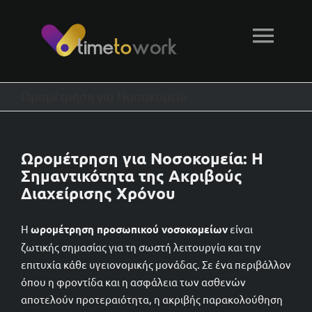
Μετάβαση
στο
Togg
περιεχόμενο
Navi
Αρχική
Ωρομέτρηση για Νοσοκομεία
Δυνατότητες
Ωρομέτρηση για Νοσοκομεία: Η
Σημαντικότητα της Ακριβούς
Τεχνική υποστήριξη
Διαχείρισης Χρόνου
Η
ωρομέτρηση προσωπικού νοσοκομείων
είναι
Φόρμα επικοινωνίας
ζωτικής σημασίας για τη σωστή λειτουργία και την
επιτυχία κάθε υγειονομικής μονάδας. Σε ένα περιβάλλον
όπου η φροντίδα και η ασφάλεια των ασθενών
αποτελούν προτεραιότητα, η ακριβής παρακολούθηση