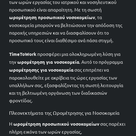
των ωρών εργασίας του ιατρικού και νοσηλευτικού
προσωπικού είναι απαραίτητη. Με τη σωστή
ωρομέτρηση προσωπικού νοσοκομείων
, τα
2102209558
νοσοκομεία μπορούν να βελτιώσουν την απόδοση της
παροχής υπηρεσιών και να διασφαλίσουν ότι το
sales@timetowork.gr
προσωπικό τους είναι διαθέσιμο ανά πάσα στιγμή.
TimeToWork
προσφέρει μια ολοκληρωμένη λύση για
την
ωρομέτρηση για νοσοκομεία
. Αυτό το πρόγραμμα
ωρομέτρησης για νοσοκομεία
σας επιτρέπει να
παρακολουθείτε με ακρίβεια τις ώρες εργασίας των
υπαλλήλων σας, εξασφαλίζοντας τη σωστή λειτουργία
και τη βελτιωμένη οργάνωση των διαδικασιών
φροντίδας.
Πλεονεκτήματα της Ωρομέτρησης για Νοσοκομεία
Η
ωρομέτρηση προσωπικού νοσοκομείων
σας παρέχει
πλήρη εικόνα των ωρών εργασίας,