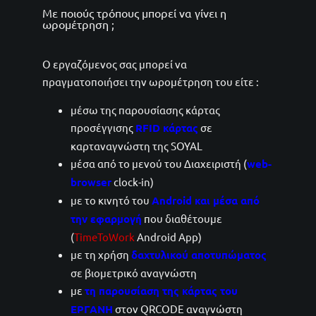
Με ποιούς τρόπους μπορεί να γίνει η
ωρομέτρηση ;
Ο εργαζόμενος σας μπορεί να
πραγματοποιήσει την ωρομέτρηση του είτε :
μέσω της παρουσίασης κάρτας
προσέγγισης
RFID κάρτας
σε
καρταναγνώστη της SOYAL
μέσα από το μενού του Διαχειριστή (
web-
browser
clock-in)
με το κινητό του
Android και μέσα από
την εφαρμογή
που διαθέτουμε
(
TimeToWork
Android App)
με τη χρήση
δαχτυλικού αποτυπώματος
σε βιομετρικό αναγνώστη
με
τη παρουσίαση της κάρτας του
ΕΡΓΑΝΗ
στον QRCODE αναγνώστη